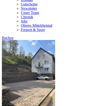
Gutscheine
Newsletter
Unser Team
Chronik
Jobs
Oberes Mittelrheintal
Freizeit & Sport
Buchen