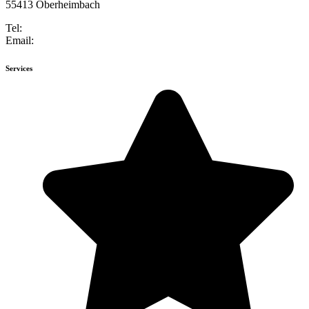
55413 Oberheimbach
Tel:
+49 6743 947184-0
Email:
info@weinberg-schloesschen.de
Services