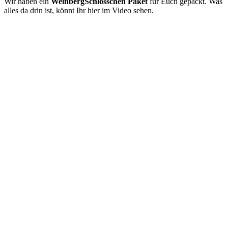
Wir haben ein
WeinbergSchlösschen Paket
für Euch gepackt. Was
alles da drin ist, könnt Ihr hier im Video sehen.