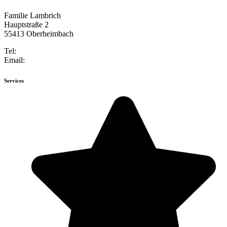
Familie Lambrich
Hauptstraße 2
55413 Oberheimbach
Tel:
+49 6743 947184-0
Email:
info@weinberg-schloesschen.de
Services