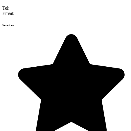
Tel:
+49 6743 947184-0
Email:
info@weinberg-schloesschen.de
Services