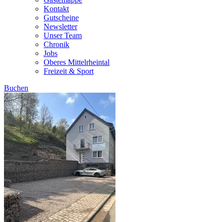
Kontakt
Gutscheine
Newsletter
Unser Team
Chronik
Jobs
Oberes Mittelrheintal
Freizeit & Sport
Buchen